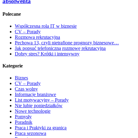
absolwenta
Polecane
Współczesna rola IT w biznesie
CV – Porady
Rozmowa rekrutacyjna
Pechowa 13, czyli nietrafione prognozy biznesowe…
Jak popsuć telefoniczną rozmowę rekrutacyjną
Dobry stres? Krótki i intensywny
Kategorie
Biznes
CV – Porady
Czas wolny
Informacje branżowe
List motywacyjny – Porady
Nie lubię poniedziałków
Nowe technologie
Pomysły
Poradnik
Praca i Praktyki za granicą
Praca sezonowa