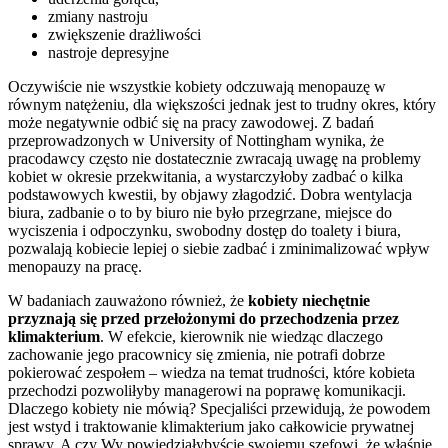
zmiany nastroju
zwiększenie drażliwości
nastroje depresyjne
Oczywiście nie wszystkie kobiety odczuwają menopauzę w
równym natężeniu, dla większości jednak jest to trudny okres, który
może negatywnie odbić się na pracy zawodowej. Z badań
przeprowadzonych w University of Nottingham wynika, że
pracodawcy często nie dostatecznie zwracają uwagę na problemy
kobiet w okresie przekwitania, a wystarczyłoby zadbać o kilka
podstawowych kwestii, by objawy złagodzić. Dobra wentylacja
biura, zadbanie o to by biuro nie było przegrzane, miejsce do
wyciszenia i odpoczynku, swobodny dostęp do toalety i biura,
pozwalają kobiecie lepiej o siebie zadbać i zminimalizować wpływ
menopauzy na pracę.
W badaniach zauważono również, że
kobiety niechętnie
przyznają się przed przełożonymi do przechodzenia przez
klimakterium
. W efekcie, kierownik nie wiedząc dlaczego
zachowanie jego pracownicy się zmienia, nie potrafi dobrze
pokierować zespołem – wiedza na temat trudności, które kobieta
przechodzi pozwoliłyby managerowi na poprawę komunikacji.
Dlaczego kobiety nie mówią? Specjaliści przewidują, że powodem
jest wstyd i traktowanie klimakterium jako całkowicie prywatnej
sprawy. A czy Wy powiedziałybyście swojemu szefowi, że właśnie