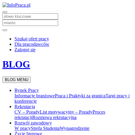
Szukaj ofert pracy
Dla pracodawców
Zaloguj się
BLOG
BLOG MENU
Rynek Pracy
Informacje branżowe
Praca i Praktyki za granicą
Targi pracy i
konferencje
Rekrutacja
CV – Porady
List motywacyjny – Porady
Proces
rekrutacji
Rozmowa rekrutacyjna
Rozwój zawodowy
W pracy
Strefa Studenta
Wynagrodzenie
Życie biurowe