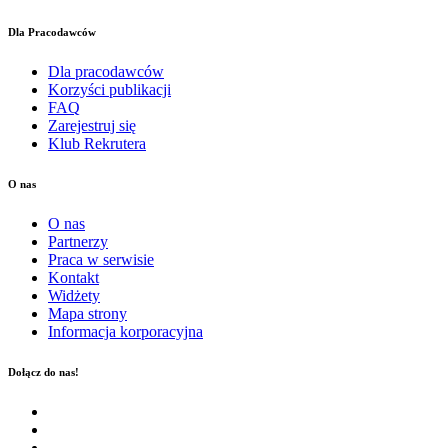
Dla Pracodawców
Dla pracodawców
Korzyści publikacji
FAQ
Zarejestruj się
Klub Rekrutera
O nas
O nas
Partnerzy
Praca w serwisie
Kontakt
Widżety
Mapa strony
Informacja korporacyjna
Dołącz do nas!