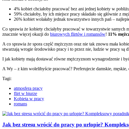
4% kobiet chciałoby pracować bez ani jednej kobiety w pobliż
59% chciałoby, by ich miejsce pracy składało się głównie z m
26% kobiet wolałaby jednak towarzystwo innych pań – najlepi
Co sprawia że kobiety chciałyby pracować w towarzystwie samych m
znacznie więcej okazji do
biurowych flirtów i romansów
!
11% mężcz
A co sprawia że spora część mężczyzn oraz nie tak znowu mała kobi
stwarzają wrogie środowisko pracy i to przez nie, ludzie w pracy są dl
I jak kobiety mają dostawać równe mężczyznom wynagrodzenie i być 
A Wy – z kim wolelibyście pracować? Preferujecie damskie, męskie
Tagi:
atmosfera pracy
flirt w biurze
Kobieta w pracy
romans
Jak bez stresu wrócić do pracy po urlopie? Komplek