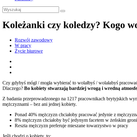
Koleżanki czy koledzy? Kogo w
Rozwój zawodowy
W pracy
Życie biurowe
Czy gdybyś mógł / mogła wybierać to wolałbyś / wolałabyś pracowa
Dlaczego?
Bo kobiety stwarzają bardziej wrogą i wredną atmosfe
Z badania przeprowadzonego na 1217 pracownikach brytyjskich wynika
mężczyznami – bez ani jednej kobiety.
Ponad 40% mężczyzn chciałoby pracować jedynie z mężczyzn
8% mężczyzn chciałoby być jedynym facetem w żeńskim gron
Reszta mężczyzn preferuje mieszane towarzystwo w pracy
Jeśli chodzi o kobiety, to: