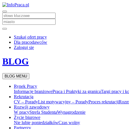
Szukaj ofert pracy
Dla pracodawców
Zaloguj się
BLOG
BLOG MENU
Rynek Pracy
Informacje branżowe
Praca i Praktyki za granicą
Targi pracy i k
Rekrutacja
CV – Porady
List motywacyjny – Porady
Proces rekrutacji
Rozm
Rozwój zawodowy
W pracy
Strefa Studenta
Wynagrodzenie
Życie biurowe
Nie lubię poniedziałków
Czas wolny
Partnerzy