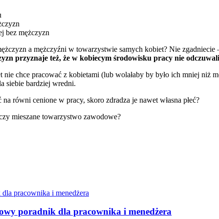
u
ężczyzn
ej bez mężczyzn
ężczyzn a mężczyźni w towarzystwie samych kobiet? Nie zgadniecie –
yzn przyznaje też, że w kobiecym środowisku pracy nie odczuwal
et nie chce pracować z kobietami (lub wolałaby by było ich mniej niż
a siebie bardziej wredni.
na równi cenione w pracy, skoro zdradza je nawet własna płeć?
, czy mieszane towarzystwo zawodowe?
sowy poradnik dla pracownika i menedżera