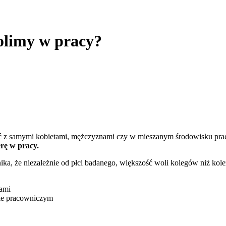
olimy w pracy?
ć z samymi kobietami, mężczyznami czy w mieszanym środowisku prac
rę w pracy.
, że niezależnie od płci badanego, większość woli kolegów niż koleż
ami
ie pracowniczym