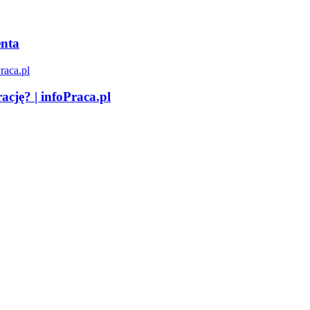
enta
ację? | infoPraca.pl