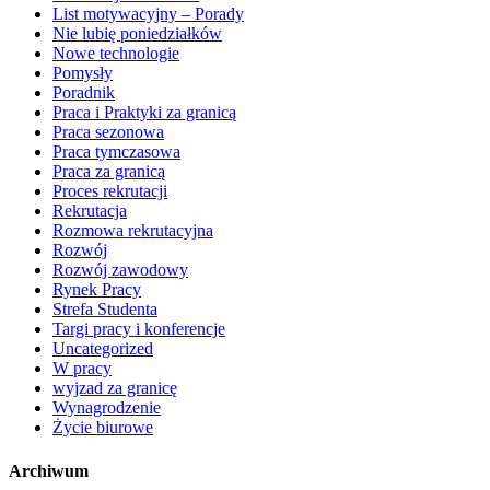
List motywacyjny – Porady
Nie lubię poniedziałków
Nowe technologie
Pomysły
Poradnik
Praca i Praktyki za granicą
Praca sezonowa
Praca tymczasowa
Praca za granicą
Proces rekrutacji
Rekrutacja
Rozmowa rekrutacyjna
Rozwój
Rozwój zawodowy
Rynek Pracy
Strefa Studenta
Targi pracy i konferencje
Uncategorized
W pracy
wyjzad za granicę
Wynagrodzenie
Życie biurowe
Archiwum