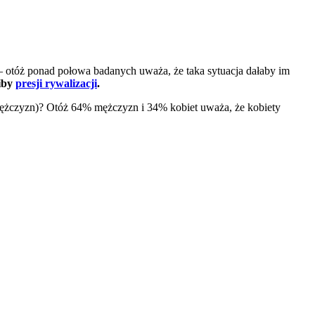
 otóż ponad połowa badanych uważa, że taka sytuacja dałaby im
iby
presji rywalizacji
.
 mężczyzn)? Otóż 64% mężczyzn i 34% kobiet uważa, że kobiety