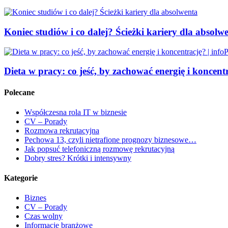
Koniec studiów i co dalej? Ścieżki kariery dla absolw
Dieta w pracy: co jeść, by zachować energię i koncentr
Polecane
Współczesna rola IT w biznesie
CV – Porady
Rozmowa rekrutacyjna
Pechowa 13, czyli nietrafione prognozy biznesowe…
Jak popsuć telefoniczną rozmowę rekrutacyjną
Dobry stres? Krótki i intensywny
Kategorie
Biznes
CV – Porady
Czas wolny
Informacje branżowe