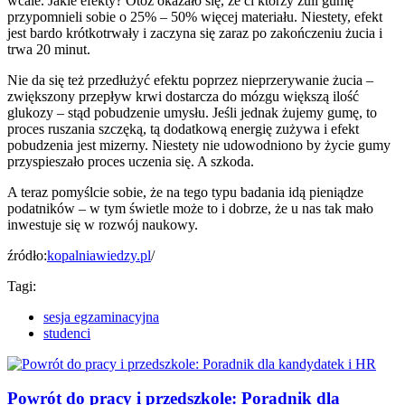
wcale. Jakie efekty? Otóż okazało się, że ci którzy żuli gumę
przypomnieli sobie o 25% – 50% więcej materiału. Niestety, efekt
jest bardo krótkotrwały i zaczyna się zaraz po zakończeniu żucia i
trwa 20 minut.
Nie da się też przedłużyć efektu poprzez nieprzerywanie żucia –
zwiększony przepływ krwi dostarcza do mózgu większą ilość
glukozy – stąd pobudzenie umysłu. Jeśli jednak żujemy gumę, to
proces ruszania szczęką, tą dodatkową energię zużywa i efekt
pobudzenia jest mizerny. Niestety nie udowodniono by życie gumy
przyspieszało proces uczenia się. A szkoda.
A teraz pomyślcie sobie, że na tego typu badania idą pieniądze
podatników – w tym świetle może to i dobrze, że u nas tak mało
inwestuje się w rozwój naukowy.
źródło:
kopalniawiedzy.pl
/
Tagi:
sesja egzaminacyjna
studenci
Powrót do pracy i przedszkole: Poradnik dla