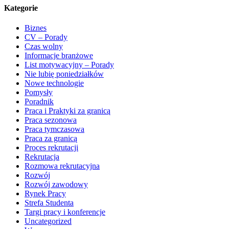
Kategorie
Biznes
CV – Porady
Czas wolny
Informacje branżowe
List motywacyjny – Porady
Nie lubię poniedziałków
Nowe technologie
Pomysły
Poradnik
Praca i Praktyki za granicą
Praca sezonowa
Praca tymczasowa
Praca za granicą
Proces rekrutacji
Rekrutacja
Rozmowa rekrutacyjna
Rozwój
Rozwój zawodowy
Rynek Pracy
Strefa Studenta
Targi pracy i konferencje
Uncategorized