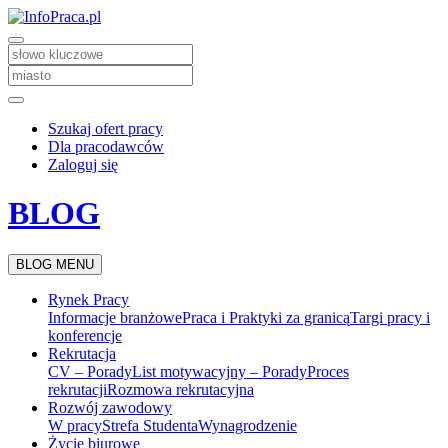
Szukaj ofert pracy
Dla pracodawców
Zaloguj się
BLOG
BLOG MENU
Rynek Pracy
Informacje branżowe
Praca i Praktyki za granicą
Targi pracy i
konferencje
Rekrutacja
CV – Porady
List motywacyjny – Porady
Proces
rekrutacji
Rozmowa rekrutacyjna
Rozwój zawodowy
W pracy
Strefa Studenta
Wynagrodzenie
Życie biurowe