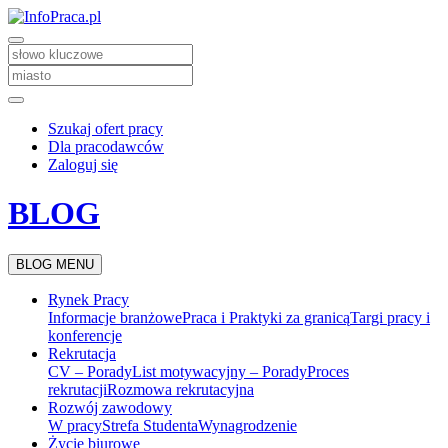
Szukaj ofert pracy
Dla pracodawców
Zaloguj się
BLOG
BLOG MENU
Rynek Pracy
Informacje branżowe
Praca i Praktyki za granicą
Targi pracy i
konferencje
Rekrutacja
CV – Porady
List motywacyjny – Porady
Proces
rekrutacji
Rozmowa rekrutacyjna
Rozwój zawodowy
W pracy
Strefa Studenta
Wynagrodzenie
Życie biurowe