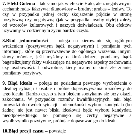
7. Efekt Golema
– tak samo jak w efekcie Halo, ale z negatywnymi
cechami: ruda- fałszywa; długowłosy – brudny; grubas – leniwy. To
czy w przypadku jednej cechy skojarzenie pójdzie w stronę
pozytywną czy negatywną (jak w przypadku osoby otyłej) zależy
od wzorców kulturowych i naszych doświadczeń. Obu efektów
używamy w codziennym życiu bardzo często.
8.Błąd jednorodności
– polega na kierowaniu się ogólnym
wrażeniem (pozytywnym bądź negatywnym) i pomijaniu tych
informacji, które są przeciwstawne do ogólnego wrażenia. Innymi
słowy mówiąc, jeśli myślimy o kimś dobrze, pomijamy bądź
bagatelizujemy fakty wskazujące na negatywne aspekty zachowania
czy osobowości. I odwrotnie, kiedy mamy o kimś złe zdanie,
pomijamy pozytywy.
9. Błąd ideału
– polega na posiadaniu pewnego wyobrażenia o
idealnej sytuacji / osobie i próbie dopasowywania rozmówcy do
tego ideału. Bardzo często z tym błędem spotykamy się przy okazji
zakochania. W przypadku rozmów kwalifikacyjnych, taki błąd
prowadzi do dwóch sytuacji – niemożności wyboru kandydata (bo
żadnej nie jest nawet bliski ideałowi) bądź wyboru kandydata
nieodpowiedniego bo pominęło się cechy negatywne a
wyolbrzymiło pozytywne, próbując dopasować go do ideału.
10.Błąd presji czasu
– powstaje