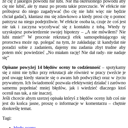
że cię z jakiegoś powodu nie lubi. Nie ma określonego powodu aby
cię nie lubić, ale ty masz po prostu takie przeczucie. W efekcie nie
próbujesz do niego zagadywać (bo cię nie lubi więc nie będzie
chciał gadać), kłaniasz mu się zdawkowo a kiedy prosi cię o pomoc
patrzysz na niego podejrzliwie. W efekcie osoba ta, czuje że coś jest
nie tak i zaczyna wycofywać się z kontaktu z tobą. Wtedy ty
uzyskujesz potwierdzenie swojej hipotezy – „A nie mówiłem? Nie
lubi mnie!” W procesie rekrutacji efek samospełniającego się
proroctwa może np. polegać na tym, że zakładając iż kandydat nie
poradzi sobie z zadaniem, dajemy mu zadania zbyt trudne aby
potem móc powiedzieć „No miałam rację! Nie dał rady- nie nadaje
się”
Opisane powyżej 14 błędów oceny to codzienność
– spotykamy
się z nimi nie tylko przy rekrutacji ale również w pracy (weźcie je
pod uwagę kiedy staracie się o awans lub podwyżkę) oraz w życiu
prywatnym. Ich świadomość pozwala efektywniej działać i zarówno
samemu popełniać mniej błędów, jak i wiedzieć dlaczego ktoś
ocenił nas tak, a nie inaczej.
Jeśli chcecie abym szerzej opisała któryś z błędów oceny lub coś nie
jest do końca jasne, proszę o informacje w komentarzu – chętnie
dookreślę temat.
Tagi:
błędy oceny