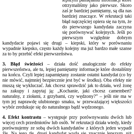
otrzymaliśmy jako pierwsze. Skoro
zaś je bardziej pamiętamy, są dla nas
bardziej znaczące. W rekrutacji taki
błąd najczęściej opiera się na tym, że
do pierwszego kandydata zaczyna
się porównywać kolejnych. Jeśli po
pierwszym względnie dobrym
kandydacie pojawi się drugi – kiepski, który w porównaniu
wypadnie kiepsko, często każdy kolejny ma już bardzo małe szanse
za to by przebić efekt pierwszeństwa.
3. Błąd świeżości
– działa dość analogicznie do efekty
pierwszeństwa, ale tu, lepiej pamiętamy informacje które dostaliśmy
na końcu. Czyli lepiej zapamiętany zostanie ostatni kandydat (co by
nie mówić, najmniej bezpiecznie jest być w środku). Oba efekty nie
muszą się wykluczać. Jak chcesz sprawdzić jak to działa, weź żonę
na zakupy i zapytaj ją: „Kochanie, jaki chcesz camembert?
naturalny, z ziołami, z grzybami, czy wędzony?” – jeśli nie ma w
tym jej naprawdę ulubionego smaku, w przeważającej większości
wybór zredukuje się do naturalnego bądź wędzonego.
4. Efekt kontrastu
– występuje przy porównywaniu dwóch lub
więcej cech przedmiotów lub osób. W rekrutacji działa wtedy, kiedy
porównujemy ze sobą dwóch kandydatów z których jeden wypadł
źle. Na jego tle, drugi kandydat wyda się znacznie lepszym, niż