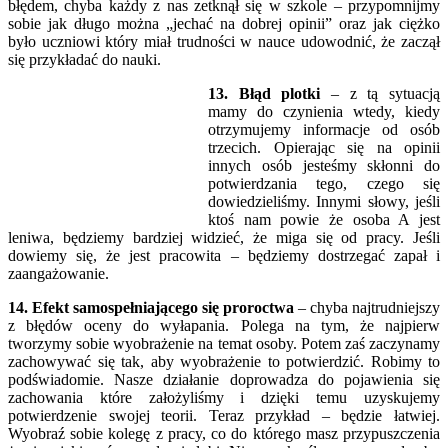
błędem, chyba każdy z nas zetknął się w szkole – przypomnijmy
sobie jak długo można „jechać na dobrej opinii” oraz jak ciężko
było uczniowi który miał trudności w nauce udowodnić, że zaczął
się przykładać do nauki.
13. Błąd plotki
– z tą sytuacją
mamy do czynienia wtedy, kiedy
otrzymujemy informacje od osób
trzecich. Opierając się na opinii
innych osób jesteśmy skłonni do
potwierdzania tego, czego się
dowiedzieliśmy. Innymi słowy, jeśli
ktoś nam powie że osoba A jest
leniwa, będziemy bardziej widzieć, że miga się od pracy. Jeśli
dowiemy się, że jest pracowita – będziemy dostrzegać zapał i
zaangażowanie.
14. Efekt samospełniającego się proroctwa
– chyba najtrudniejszy
z błędów oceny do wyłapania. Polega na tym, że najpierw
tworzymy sobie wyobrażenie na temat osoby. Potem zaś zaczynamy
zachowywać się tak, aby wyobrażenie to potwierdzić. Robimy to
podświadomie. Nasze działanie doprowadza do pojawienia się
zachowania które założyliśmy i dzięki temu uzyskujemy
potwierdzenie swojej teorii. Teraz przykład – będzie łatwiej.
Wyobraź sobie kolegę z pracy, co do którego masz przypuszczenia