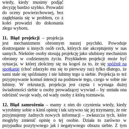
wtedy, kiedy musimy podjąć
decyzję bardzo szybko. Prowadzi
do oceny powierzchownej, bez
zagłębiania się w problem, co z
kolei prowadzi do dokonania
złego wyboru.
11. Błąd projekcji
– projekcja
jest mechanizmem obronnym naszej psychiki. Powoduje
dostrzeganie u innych osób cech, których nie akceptujemy w nas
samych. Niektóre osoby stosują projekcję jako ulubiony mechanizm
obronny w codziennym życiu. Przykładem projekcji może być
sytuacja, w której złościmy się na kogoś za to, że się
spóźnił na
spotkanie
(choć zdarzyło mu się to pierwszy raz) tylko dlatego, że
sami stale się spóźniamy i nie lubimy tego u siebie. Projekcja to też
przypisywanie komuś intencji na podstawie tego, czego w sobie nie
lubimy. W rekrutacji, projekcja jest częsta i wymaga dużej
świadomości siebie u osoby prowadzącej wywiad – by umiała ona
odróżnić swoje wady, od wady osoby z którą rozmawia.
12. Błąd zamrożenia
– mamy z nim do czynienia wtedy, kiedy
wyrobimy sobie o kimś opinię i tak sztywno się jej trzymamy, że nie
przyjmujemy żadnych nowych informacji – zwłaszcza tych, które
mogłyby zmienić opinię o tej osobie. Działa to zarówno w
przypadku pozytywnego jak i negatywnego obrazu siebie. Z tym