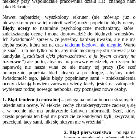
niekiedy przy współudziale pracownika działu HR, znanego nam
jako Rekruter.
Nawet najbardziej wyszkolony rekruter (nie mówiąc już o
niewyszkolonym w tej materii szefie) może popełniać błędy oceny.
Błędy oceny
to naturalne psychologiczne mechanizmy, które
zniekształcają ocenę i mogą doprowadzić do błędnych wniosków.
Ich świadomość sprawia, że jesteśmy bardziej uważni, ale nie ma
chyba osoby, która raz na czas
takiemu błędowi nie ulegnie
. Warto
je znać – i to nie tylko po to, aby móc mocniej się sfrustrować jako
kandydat (
„zadziałał efekt pierwszeństwa, a ja byłem czwarty na
rozmowie”
) ale po to, abyśmy po pierwsze wiedzieli, że czasem to
naprawdę nie nasza wina że nie mamy tej pracy (Bo szef
notorycznie popełnia błąd ideału) a po drugie, abyśmy mieli
świadomość tego, jakie błędy popełniamy sami – zniekształcenia
oceny działają bowiem zarówno wtedy kiedy jesteś na zakupach,
wybierasz rodzaj nowego netbooka, czy poznajesz nowe osoby.
1. Błąd tendencji centralnej
– polega na unikaniu ocen skrajnych i
uśrednianiu oceny. W efekcie, cechy charakterystyczne zacierają się
a w ocenie nie ma praktycznie żadnych informacji. Szef, który
często popełnia ten błąd ma poczucie że kandydaci byli „zwyczajni,
przeciętni, tacy sami, nikt się niczym nie wyróżniał”.
2. Błąd pierwszeństwa
– polega na
lepszym pamiętaniu informacji które