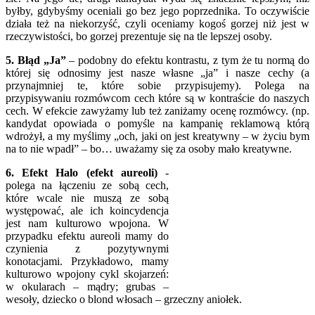
byłby, gdybyśmy oceniali go bez jego poprzednika. To oczywiście
działa też na niekorzyść, czyli oceniamy kogoś gorzej niż jest w
rzeczywistości, bo gorzej prezentuje się na tle lepszej osoby.
5. Błąd „Ja”
– podobny do efektu kontrastu, z tym że tu normą do
której się odnosimy jest nasze własne „ja” i nasze cechy (a
przynajmniej te, które sobie przypisujemy). Polega na
przypisywaniu rozmówcom cech które są w kontraście do naszych
cech. W efekcie zawyżamy lub też zaniżamy ocenę rozmówcy. (np.
kandydat opowiada o pomyśle na kampanię reklamową którą
wdrożył, a my myślimy „och, jaki on jest kreatywny – w życiu bym
na to nie wpadł” – bo… uważamy się za osoby mało kreatywne.
6. Efekt Halo (efekt aureoli)
-
polega na łączeniu ze sobą cech,
które wcale nie muszą ze sobą
występować, ale ich koincydencja
jest nam kulturowo wpojona. W
przypadku efektu aureoli mamy do
czynienia z pozytywnymi
konotacjami. Przykładowo, mamy
kulturowo wpojony cykl skojarzeń:
w okularach – mądry; grubas –
wesoły, dziecko o blond włosach – grzeczny aniołek.