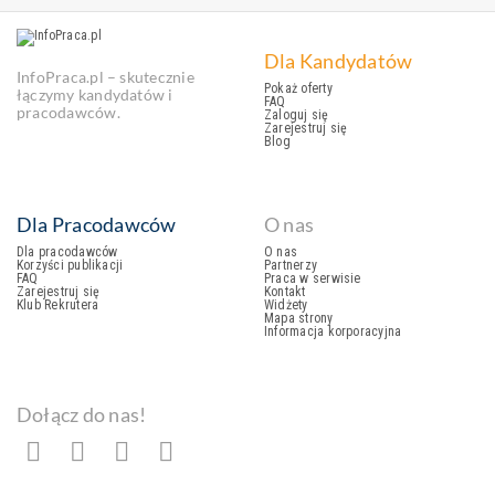
Dla Kandydatów
InfoPraca.pl – skutecznie
Pokaż oferty
łączymy kandydatów i
FAQ
pracodawców.
Zaloguj się
Zarejestruj się
Blog
Dla Pracodawców
O nas
Dla pracodawców
O nas
Korzyści publikacji
Partnerzy
FAQ
Praca w serwisie
Zarejestruj się
Kontakt
Klub Rekrutera
Widżety
Mapa strony
Informacja korporacyjna
Dołącz do nas!